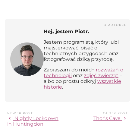
O AUTORZE
Hej, jestem Piotr.
Jestem programistą, który lubi
majsterkować, pisać o
technicznych przygodach oraz
fotografować dziką przyrodę.
Zapraszam do moich
rozważań o
technologii
oraz
zdjęć zwierząt
–
albo po prostu odkryj
wszystkie
historie
.
NEWER POST
OLDER POST
chevron_left
chevron_right
Nightly Lockdown
Thor's Cave
in Huntingdon