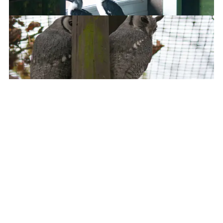
Caaaaaaarl!
Hey, I brought you food
I said