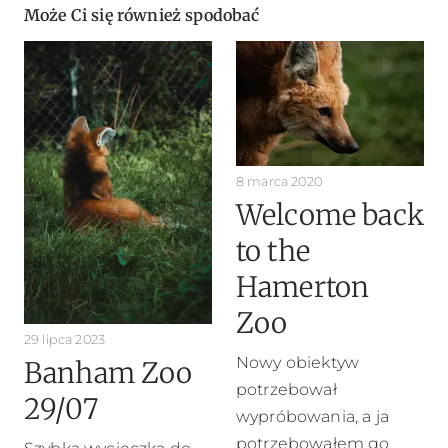
Może Ci się również spodobać
8 marca 2020
Welcome back
to the
Hamerton
Zoo
29 lipca 2023
Nowy obiektyw
Banham Zoo
potrzebował
29/07
wypróbowania, a ja
potrzebowałem go