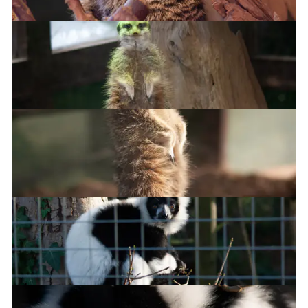
…see what I have to deal with?
Meerkats!
I like when it's warm!