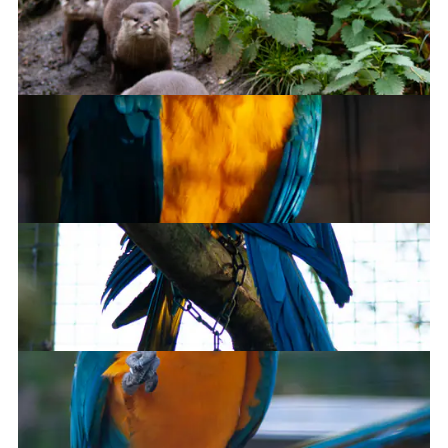
Excuse me sir
Blue-and-yellow macaw