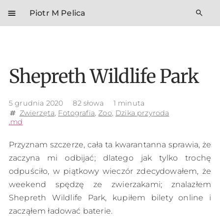
menu
search
Piotr M Pelica
Shepreth Wildlife Park
5 grudnia 2020
82 słowa
1 minuta
Zwierzęta
,
Fotografia
,
Zoo
,
Dzika przyroda
tag
.md
Przyznam szczerze, cała ta kwarantanna sprawia, że
zaczyna mi odbijać; dlatego jak tylko trochę
odpuściło, w piątkowy wieczór zdecydowałem, że
weekend spędzę ze zwierzakami; znalazłem
Shepreth Wildlife Park, kupiłem bilety online i
zacząłem ładować baterie.