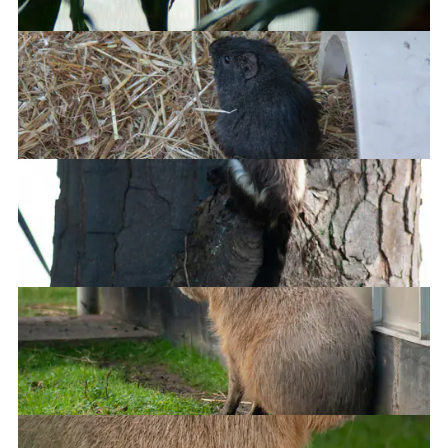
White lipped tamarin
Black tailed marmoset