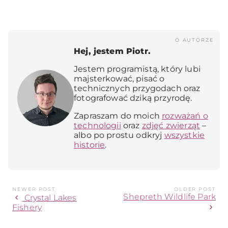
O AUTORZE
Hej, jestem Piotr.
Jestem programistą, który lubi
majsterkować, pisać o
technicznych przygodach oraz
fotografować dziką przyrodę.
Zapraszam do moich
rozważań o
technologii
oraz
zdjęć zwierząt
–
albo po prostu odkryj
wszystkie
historie
.
NEWER POST
OLDER POST
Shepreth Wildlife Park
chevron_left
Crystal Lakes
chevron_right
Fishery