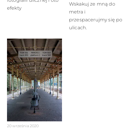
fotografii ulicznej i oto
Wskakuj ze mną do
efekty
metra i
przespacerujmy się po
ulicach.
20 września 2020