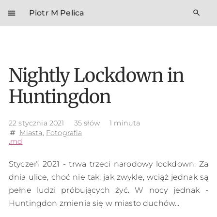
menu
search
Piotr M Pelica
Nightly Lockdown in
Huntingdon
22 stycznia 2021
35 słów
1 minuta
Miasta
,
Fotografia
tag
.md
Styczeń 2021 - trwa trzeci narodowy lockdown. Za
dnia ulice, choć nie tak, jak zwykle, wciąż jednak są
pełne ludzi próbujących żyć. W nocy jednak -
Huntingdon zmienia się w miasto duchów...