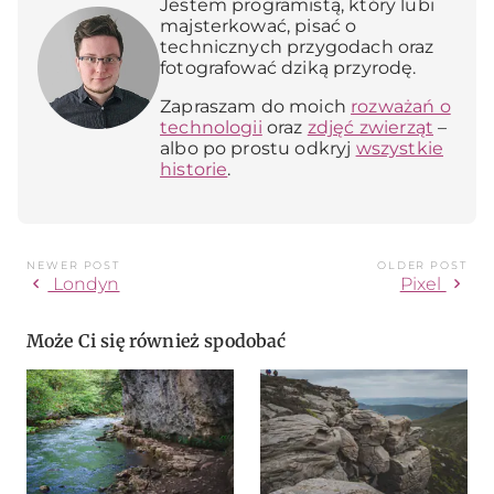
Jestem programistą, który lubi
majsterkować, pisać o
technicznych przygodach oraz
fotografować dziką przyrodę.
Zapraszam do moich
rozważań o
technologii
oraz
zdjęć zwierząt
–
albo po prostu odkryj
wszystkie
historie
.
NEWER POST
OLDER POST
chevron_left
chevron_right
Londyn
Pixel
Może Ci się również spodobać