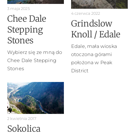
3 maja 2025
4 czerwca 2022
Chee Dale
Grindslow
Stepping
Knoll / Edale
Stones
Edale, mała wioska
Wybierz się ze mną do
otoczona górami
Chee Dale Stepping
położona w Peak
Stones
District
2 kwietnia 2017
Sokolica