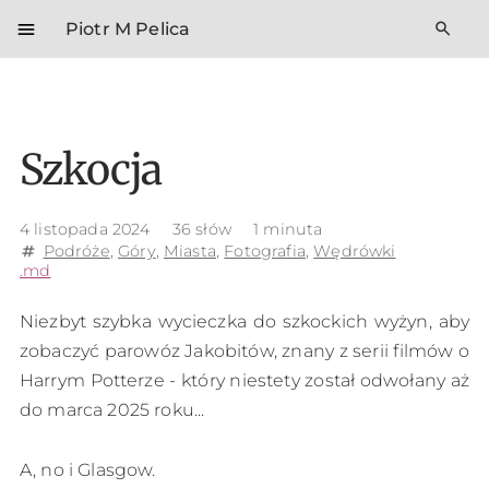
menu
search
Piotr M Pelica
Szkocja
4 listopada 2024
36 słów
1 minuta
Podróże
,
Góry
,
Miasta
,
Fotografia
,
Wędrówki
tag
.md
Niezbyt szybka wycieczka do szkockich wyżyn, aby
zobaczyć parowóz Jakobitów, znany z serii filmów o
Harrym Potterze - który niestety został odwołany aż
do marca 2025 roku...
A, no i Glasgow.