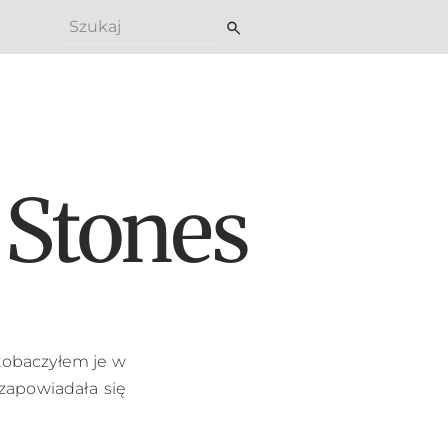
search
 Stones
 zobaczyłem je w
zapowiadała się