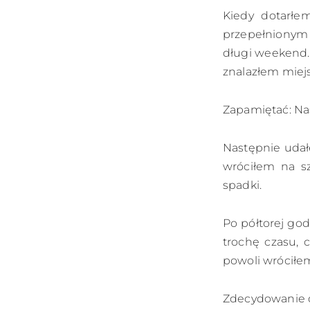
Kiedy dotarłem
przepełnionym
długi weekend.
znalazłem miej
Zapamiętać: Na
Następnie udałe
wróciłem na sz
spadki.
Po półtorej go
trochę czasu, c
powoli wróciłe
Zdecydowanie d