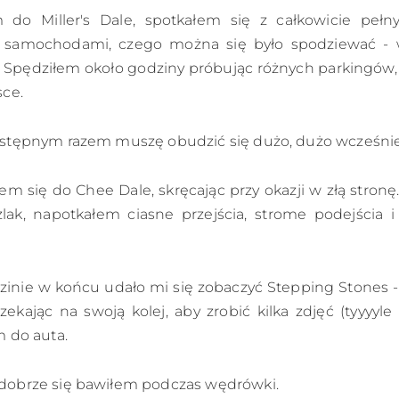
 do Miller's Dale, spotkałem się z całkowicie peł
 samochodami, czego można się było spodziewać - 
 Spędziłem około godziny próbując różnych parkingów
sce.
stępnym razem muszę obudzić się dużo, dużo wcześnie
m się do Chee Dale, skręcając przy okazji w złą stron
lak, napotkałem ciasne przejścia, strome podejścia 
dzinie w końcu udało mi się zobaczyć Stepping Stones 
zekając na swoją kolej, aby zrobić kilka zdjęć (tyyyyle
m do auta.
obrze się bawiłem podczas wędrówki.