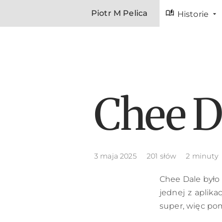
auto_stories
Piotr M Pelica
Historie
Chee D
3 maja 2025
201 słów
2 minuty
Chee Dale było 
jednej z aplik
super, więc po