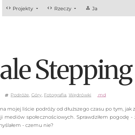
code
code
person
Projekty
Rzeczy
Ja
ale Stepping
Podróże
,
Góry
,
Fotografia
,
Wędrówki
.md
tag
na mojej liście podróży od dłuższego czasu po tym, jak
acji mediów społecznościowych. Sprawdziłem pogodę - 
myślałem - czemu nie?