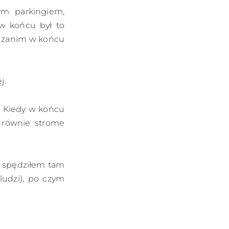
nym parkingiem,
w końcu był to
, zanim w końcu
j.
ę. Kiedy w końcu
i równie strome
- spędziłem tam
 ludzi), po czym