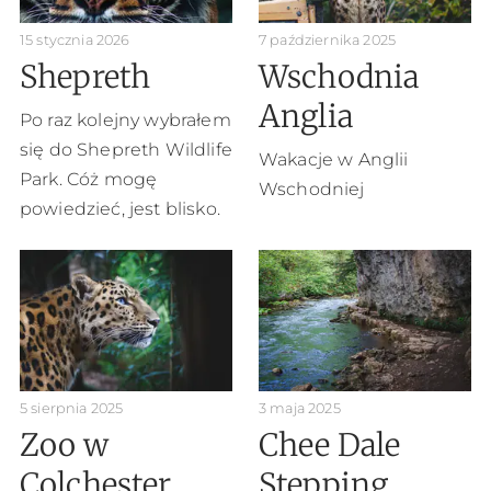
15 stycznia 2026
7 października 2025
Shepreth
Wschodnia
Anglia
Po raz kolejny wybrałem
się do Shepreth Wildlife
Wakacje w Anglii
Park. Cóż mogę
Wschodniej
powiedzieć, jest blisko.
5 sierpnia 2025
3 maja 2025
Zoo w
Chee Dale
Colchester
Stepping