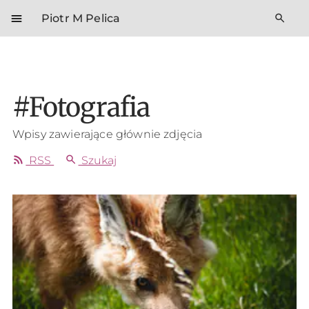
menu
search
Piotr M Pelica
#Fotografia
Wpisy zawierające głównie zdjęcia
rss_feed
search
RSS
Szukaj