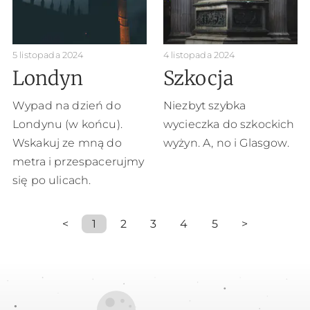
5 listopada 2024
4 listopada 2024
Londyn
Szkocja
Wypad na dzień do
Niezbyt szybka
Londynu (w końcu).
wycieczka do szkockich
Wskakuj ze mną do
wyżyn. A, no i Glasgow.
metra i przespacerujmy
się po ulicach.
<
1
2
3
4
5
>