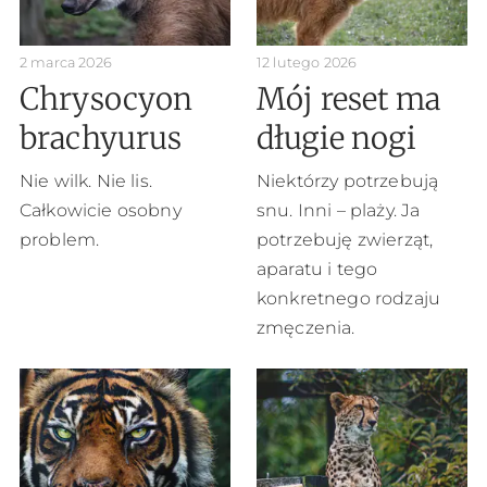
2 marca 2026
12 lutego 2026
Chrysocyon
Mój reset ma
brachyurus
długie nogi
Nie wilk. Nie lis.
Niektórzy potrzebują
Całkowicie osobny
snu. Inni – plaży. Ja
problem.
potrzebuję zwierząt,
aparatu i tego
konkretnego rodzaju
zmęczenia.