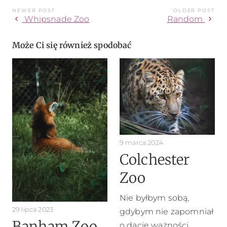
NEWER POST
OLDER POST
chevron_left
chevron_right
Whipsnade Zoo
Random
Może Ci się również spodobać
9 marca 2024
Colchester
Zoo
Nie byłbym sobą,
29 lipca 2023
gdybym nie zapomniał
Banham Zoo
o dacie ważności