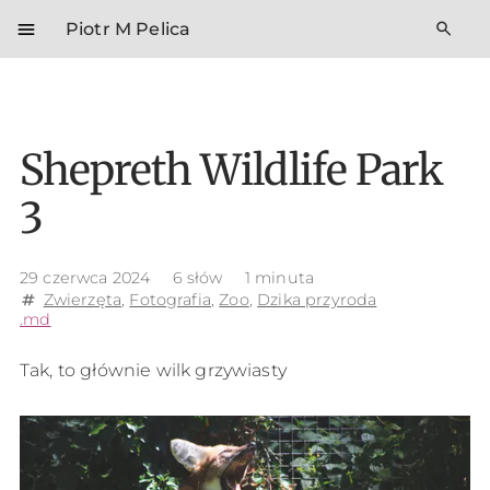
menu
search
Piotr M Pelica
Shepreth Wildlife Park
3
29 czerwca 2024
6 słów
1 minuta
Zwierzęta
,
Fotografia
,
Zoo
,
Dzika przyroda
tag
.md
Tak, to głównie wilk grzywiasty