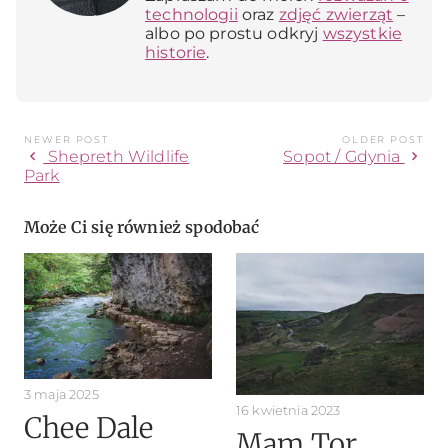
technologii
oraz
zdjęć zwierząt
–
albo po prostu odkryj
wszystkie
historie
.
NEWER POST
OLDER POST
chevron_left
chevron_right
Shepreth Wildlife
Sopot / Gdynia
Park
Może Ci się również spodobać
3 maja 2025
16 kwietnia 2023
Chee Dale
Mam Tor