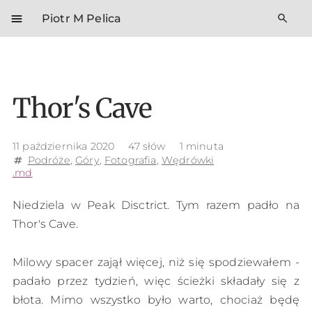
menu
search
Piotr M Pelica
Thor's Cave
11 października 2020
47 słów
1 minuta
Podróże
,
Góry
,
Fotografia
,
Wędrówki
tag
.md
Niedziela w Peak Disctrict. Tym razem padło na
Thor's Cave.
Milowy spacer zajął więcej, niż się spodziewałem -
padało przez tydzień, więc ścieżki składały się z
błota. Mimo wszystko było warto, chociaż będę