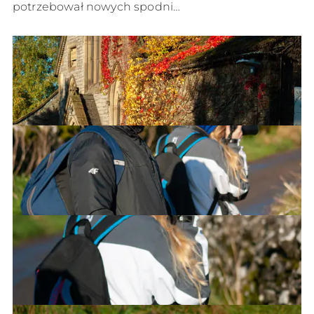
potrzebował nowych spodni…
Wesleyan House