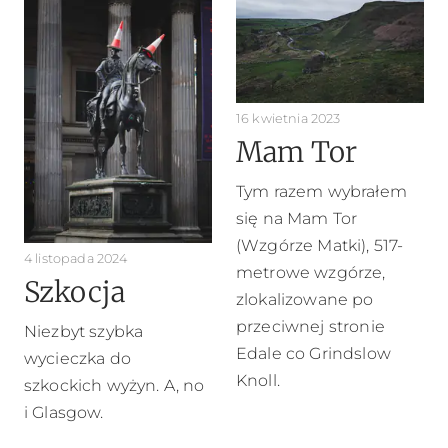
16 kwietnia 2023
Mam Tor
Tym razem wybrałem
się na Mam Tor
(Wzgórze Matki), 517-
4 listopada 2024
metrowe wzgórze,
Szkocja
zlokalizowane po
przeciwnej stronie
Niezbyt szybka
Edale co Grindslow
wycieczka do
Knoll.
szkockich wyżyn. A, no
i Glasgow.