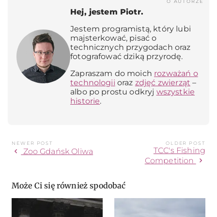
O AUTORZE
Hej, jestem Piotr.
Jestem programistą, który lubi
majsterkować, pisać o
technicznych przygodach oraz
fotografować dziką przyrodę.
Zapraszam do moich
rozważań o
technologii
oraz
zdjęć zwierząt
–
albo po prostu odkryj
wszystkie
historie
.
NEWER POST
OLDER POST
TCC's Fishing
chevron_left
Zoo Gdańsk Oliwa
chevron_right
Competition
Może Ci się również spodobać