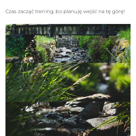
Czas zacząć trening, bo planuję wejść na tę górę!
And so it begins