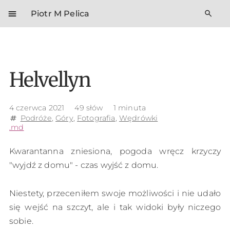
menu
search
Piotr M Pelica
Helvellyn
4 czerwca 2021
49 słów
1 minuta
Podróże
,
Góry
,
Fotografia
,
Wędrówki
tag
.md
Kwarantanna zniesiona, pogoda wręcz krzyczy
"wyjdź z domu" - czas wyjść z domu.
Niestety, przeceniłem swoje możliwości i nie udało
się wejść na szczyt, ale i tak widoki były niczego
sobie.