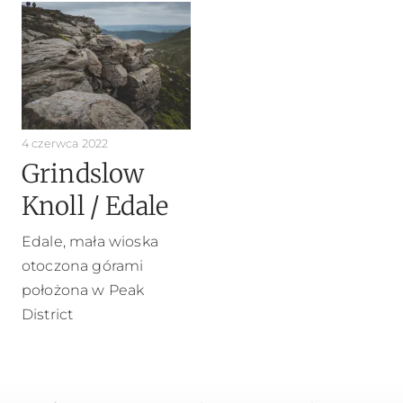
4 czerwca 2022
Grindslow
Knoll / Edale
Edale, mała wioska
otoczona górami
położona w Peak
District