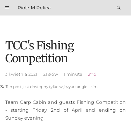
menu
search
Piotr M Pelica
TCC's Fishing
Competition
3 kwietnia 2021
21 słów
1 minuta
.md
translate
Ten post jest dostępny tylko w języku angielskim.
Team Carp Cabin and guests Fishing Competition
- starting Friday, 2nd of April and ending on
Sunday evening.