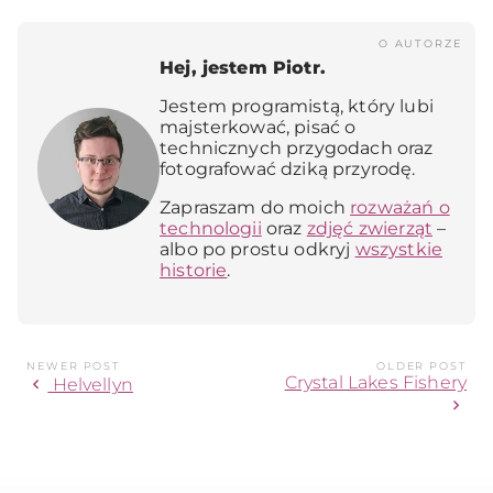
O AUTORZE
Hej, jestem Piotr.
Jestem programistą, który lubi
majsterkować, pisać o
technicznych przygodach oraz
fotografować dziką przyrodę.
Zapraszam do moich
rozważań o
technologii
oraz
zdjęć zwierząt
–
albo po prostu odkryj
wszystkie
historie
.
NEWER POST
OLDER POST
Crystal Lakes Fishery
chevron_left
Helvellyn
chevron_right