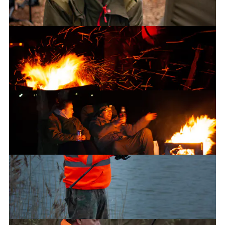
Ryan
Carl
The fire pit
Chilling by the fire