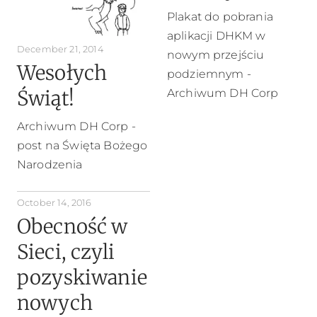
Plakat do pobrania
aplikacji DHKM w
December 21, 2014
nowym przejściu
Wesołych
podziemnym -
Świąt!
Archiwum DH Corp
Archiwum DH Corp -
post na Święta Bożego
Narodzenia
October 14, 2016
Obecność w
Sieci, czyli
pozyskiwanie
nowych