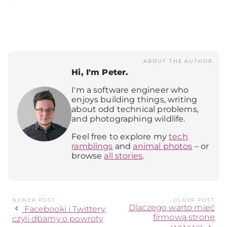
ABOUT THE AUTHOR
Hi, I'm Peter.
I'm a software engineer who
enjoys building things, writing
about odd technical problems,
and photographing wildlife.
Feel free to explore my
tech
ramblings
and
animal photos
– or
browse
all stories
.
NEWER POST
OLDER POST
Dlaczego warto mieć
chevron_left
Facebooki i Twittery,
firmową stronę
czyli dbamy o powroty