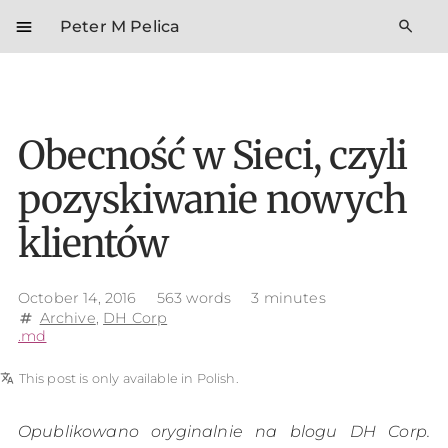
menu
search
Peter M Pelica
Obecność w Sieci, czyli
pozyskiwanie nowych
klientów
October 14, 2016
563 words
3 minutes
Archive
,
DH Corp
tag
.md
translate
This post is only available in Polish.
Opublikowano oryginalnie na blogu DH Corp.