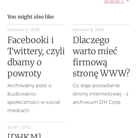
chevron_right
WWW?
You might also like
October 21, 2016
October 8, 2016
Facebooki i
Dlaczego
Twittery, czyli
warto mieć
dbamy o
firmową
powroty
stronę WWW?
Archiwalny post o
Co daje posiadanie
budowaniu
strony internetowej - z
społeczności w social
archiwum DH Corp
mediach
June 1, 2012
[DHKM]