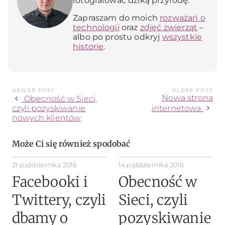
fotografować dziką przyrodę.
Zapraszam do moich
rozważań o
technologii
oraz
zdjęć zwierząt
–
albo po prostu odkryj
wszystkie
historie
.
NEWER POST
OLDER POST
Nowa strona
chevron_left
Obecność w Sieci,
chevron_right
czyli pozyskiwanie
internetowa
nowych klientów
Może Ci się również spodobać
21 października 2016
14 października 2016
Facebooki i
Obecność w
Twittery, czyli
Sieci, czyli
dbamy o
pozyskiwanie