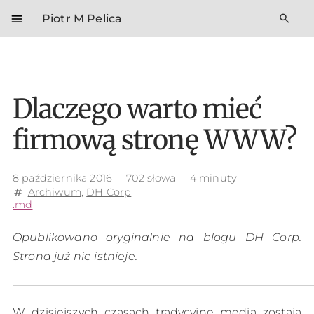
menu
search
Piotr M Pelica
Dlaczego warto mieć
firmową stronę WWW?
8 października 2016
702 słowa
4 minuty
Archiwum
,
DH Corp
tag
.md
Opublikowano oryginalnie na blogu DH Corp.
Strona już nie istnieje.
W dzisiejszych czasach tradycyjne media zostają