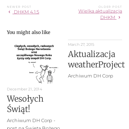
NEWER POST
OLDER POST
Wielka aktualizacja
chevron_left
DHKM 4.1.5
chevron_right
DHKM
You might also like
March 27, 2015
Aktualizacja
weatherProject
Archiwum DH Corp
December 21, 2014
Wesołych
Świąt!
Archiwum DH Corp -
post na Święta Bożego