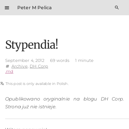
menu
search
Peter M Pelica
Stypendia!
September 4, 2012
69 words
1 minute
Archive
,
DH Corp
tag
.md
translate
This post is only available in Polish.
Opublikowano oryginalnie na blogu DH Corp.
Strona już nie istnieje.