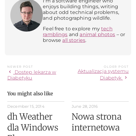
I'm a software engineer who
enjoys building things, writing
about odd technical problems,
and photographing wildlife.
Feel free to explore my
tech
ramblings
and
animal photos
– or
browse
all stories
.
NEWER POST
OLDER POST
Aktualizacja systemu
chevron_left
Dostęp lekarza w
chevron_right
Diabetyku
Diabetyk
You might also like
December 15, 2014
June 28, 2016
dh Weather
Nowa strona
dla Windows
internetowa