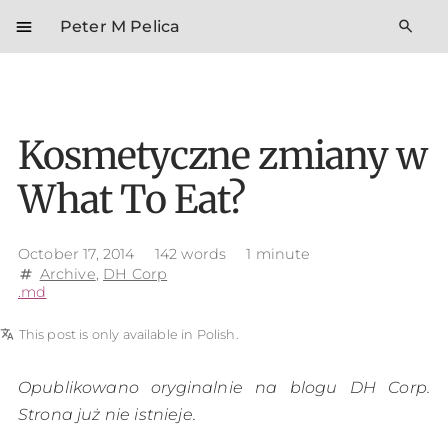
menu
search
Peter M Pelica
Kosmetyczne zmiany w
What To Eat?
October 17, 2014
142 words
1 minute
Archive
,
DH Corp
tag
.md
translate
This post is only available in Polish.
Opublikowano oryginalnie na blogu DH Corp.
Strona już nie istnieje.