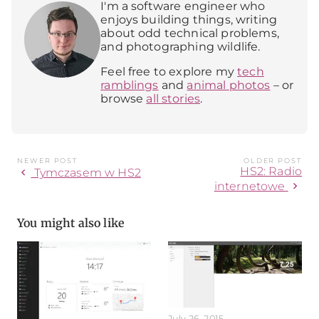
I'm a software engineer who
enjoys building things, writing
about odd technical problems,
and photographing wildlife.
Feel free to explore my
tech
ramblings
and
animal photos
– or
browse
all stories
.
NEWER POST
OLDER POST
HS2: Radio
chevron_left
Tymczasem w HS2
chevron_right
internetowe
You might also like
July 26, 2015