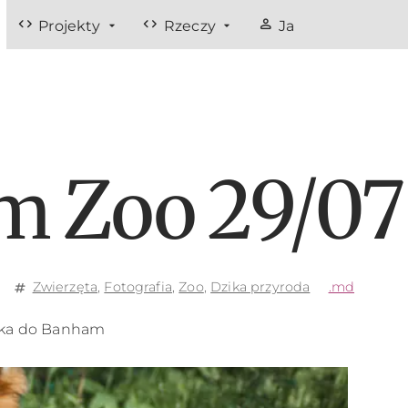
code
code
person
Projekty
Rzeczy
Ja
m Zoo 29/07
Zwierzęta
,
Fotografia
,
Zoo
,
Dzika przyroda
.md
tag
zka do Banham