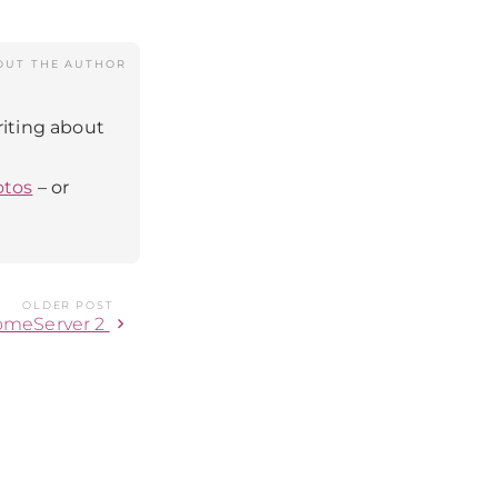
OUT THE AUTHOR
riting about
otos
– or
OLDER POST
chevron_right
HomeServer 2