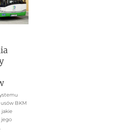
ia
y
w
systemu
tobusów BKM
 jakie
 jego
.