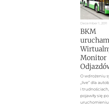
December 1, 2011
BKM
urucham
Wirtualn
Monitor
Odjazdó
O wdrożeniu 
„live” dla au
i trudnościach,
pojawiły się po
uruchomieniu