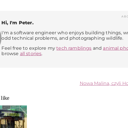
AB
Hi, I'm Peter.
I'm a software engineer who enjoys building things, w
odd technical problems, and photographing wildlife.
Feel free to explore my
tech ramblings
and
animal ph
browse
all stories
.
Nowa Malina, czyli 
 like