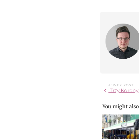
NEWER POST
chevron_left
Trzy Korony
You might also