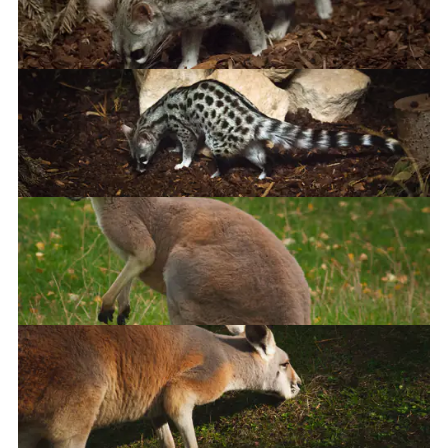
Common genet
Common genet
Common genet
Kangaroo