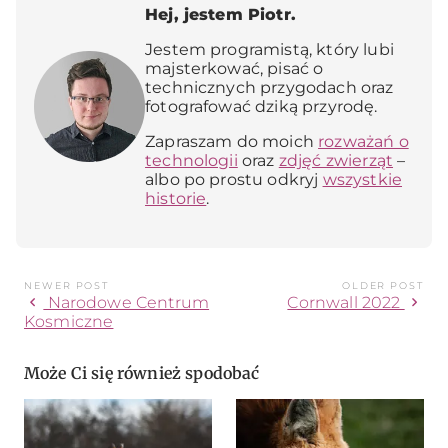
Hej, jestem Piotr.
Jestem programistą, który lubi
majsterkować, pisać o
technicznych przygodach oraz
fotografować dziką przyrodę.
Zapraszam do moich
rozważań o
technologii
oraz
zdjęć zwierząt
–
albo po prostu odkryj
wszystkie
historie
.
NEWER POST
OLDER POST
chevron_left
chevron_right
Narodowe Centrum
Cornwall 2022
Kosmiczne
Może Ci się również spodobać