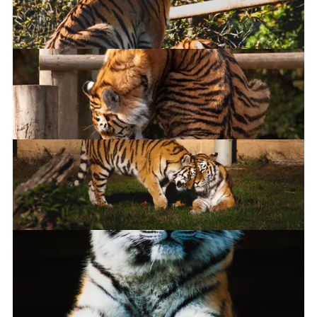
Rothschild's Mynach
Amur tiger
I might be a tiger, but I'm still a cat
Amur Tiger