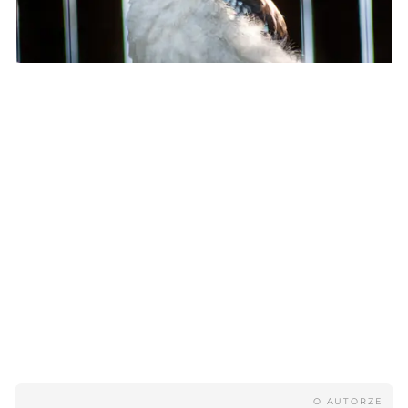
Giraffe
Kookaburra
O AUTORZE