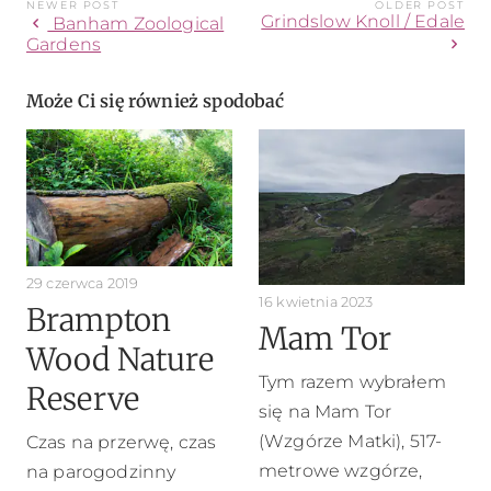
NEWER POST
OLDER POST
Grindslow Knoll / Edale
chevron_left
Banham Zoological
chevron_right
Gardens
Może Ci się również spodobać
29 czerwca 2019
16 kwietnia 2023
Brampton
Mam Tor
Wood Nature
Tym razem wybrałem
Reserve
się na Mam Tor
(Wzgórze Matki), 517-
Czas na przerwę, czas
metrowe wzgórze,
na parogodzinny