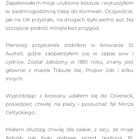
Zapakowałem moje ulubione koszule i wyruszyłem
w siedmiogodzinną trasę do Kornwalii. Oczywiście,
jak na UK przystało, na drogach było pełno aut. Na
szczęście podróż minęła bez przygód.
Pierwszy przystanek zrobiłem w browarze St
Austell, gdzie zaopatrzyłem się w zapas piw i
cydrów. Został założony w 1851 roku, znany jest
głównie z marek Tribute Ale, Proper Job i kilku
innych.
Wyjeżdżając z browaru udałem się do Coverack,
posiedzieć chwilę na plaży i posłuchać fal Morza
Celtyckiego.
Miałem dłuższą chwilę dla siebie, z racji, że moje
Airbnb nie było gotowe przed godziną 16,