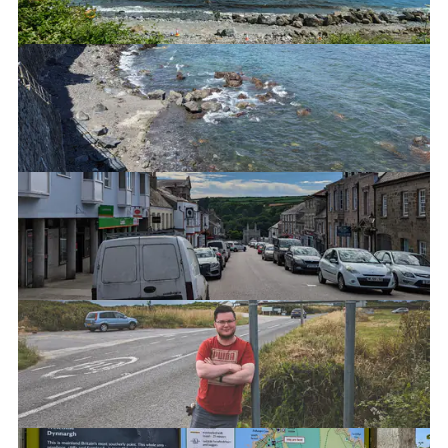
Kamienna plaża w Coverack
Helston