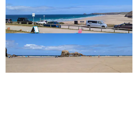
Coverack - what a view
Zaraz, ledwo wysiadłem z auta, a już jest tak
fajnie?
Trafiłem na odpływ