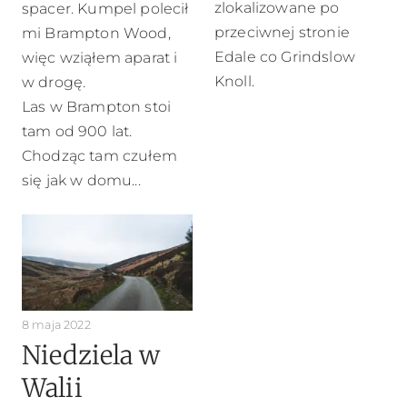
zlokalizowane po
spacer. Kumpel polecił
przeciwnej stronie
mi Brampton Wood,
Edale co Grindslow
więc wziąłem aparat i
Knoll.
w drogę.
Las w Brampton stoi
tam od 900 lat.
Chodząc tam czułem
się jak w domu...
8 maja 2022
Niedziela w
Walii