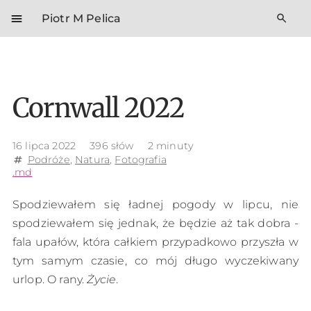
menu
search
Piotr M Pelica
Cornwall 2022
16 lipca 2022
396 słów
2 minuty
Podróże
,
Natura
,
Fotografia
tag
.md
Spodziewałem się ładnej pogody w lipcu, nie
spodziewałem się jednak, że będzie aż tak dobra -
fala upałów, która całkiem przypadkowo przyszła w
tym samym czasie, co mój długo wyczekiwany
urlop. O rany.
Życie
.