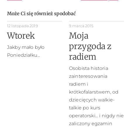
Może Ci się również spodobać
12 listopada 2019
9 marca 2015
Wtorek
Moja
przygoda z
Jakby mało było
radiem
Poniedziałku...
Osobista historia
zainteresowania
radiem i
krótkofalarstwem, od
dziecięcych walkie-
talkie po kurs
operatorski... i nigdy nie
zaliczony egzamin