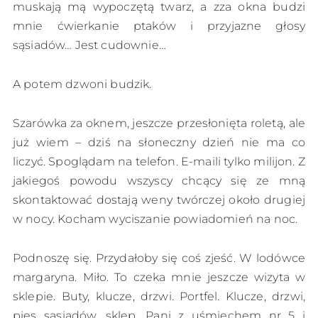
muskają mą wypoczętą twarz, a zza okna budzi
mnie ćwierkanie ptaków i przyjazne głosy
sąsiadów… Jest cudownie…
A potem dzwoni budzik.
Szarówka za oknem, jeszcze przesłonięta roletą, ale
już wiem – dziś na słoneczny dzień nie ma co
liczyć. Spoglądam na telefon. E-maili tylko milijon. Z
jakiegoś powodu wszyscy chcący się ze mną
skontaktować dostają weny twórczej około drugiej
w nocy. Kocham wyciszanie powiadomień na noc.
Podnoszę się. Przydałoby się coś zjeść. W lodówce
margaryna. Miło. To czeka mnie jeszcze wizyta w
sklepie. Buty, klucze, drzwi. Portfel. Klucze, drzwi,
pies sąsiadów, sklep. Pani z uśmiechem nr 5 i