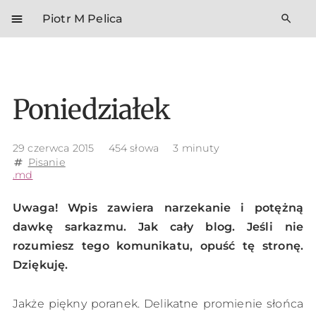
menu
search
Piotr M Pelica
Poniedziałek
29 czerwca 2015
454 słowa
3 minuty
Pisanie
tag
.md
Uwaga! Wpis zawiera narzekanie i potężną
dawkę sarkazmu. Jak cały blog. Jeśli nie
rozumiesz tego komunikatu, opuść tę stronę.
Dziękuję.
Jakże piękny poranek. Delikatne promienie słońca