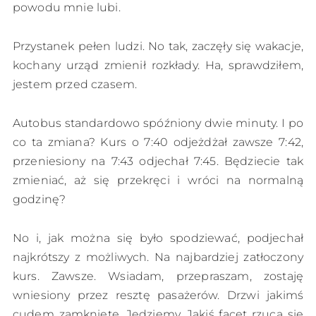
powodu mnie lubi.
Przystanek pełen ludzi. No tak, zaczęły się wakacje,
kochany urząd zmienił rozkłady. Ha, sprawdziłem,
jestem przed czasem.
Autobus standardowo spóźniony dwie minuty. I po
co ta zmiana? Kurs o 7:40 odjeżdżał zawsze 7:42,
przeniesiony na 7:43 odjechał 7:45. Będziecie tak
zmieniać, aż się przekręci i wróci na normalną
godzinę?
No i, jak można się było spodziewać, podjechał
najkrótszy z możliwych. Na najbardziej zatłoczony
kurs. Zawsze. Wsiadam, przepraszam, zostaję
wniesiony przez resztę pasażerów. Drzwi jakimś
cudem zamknięte. Jedziemy. Jakiś facet rzuca się