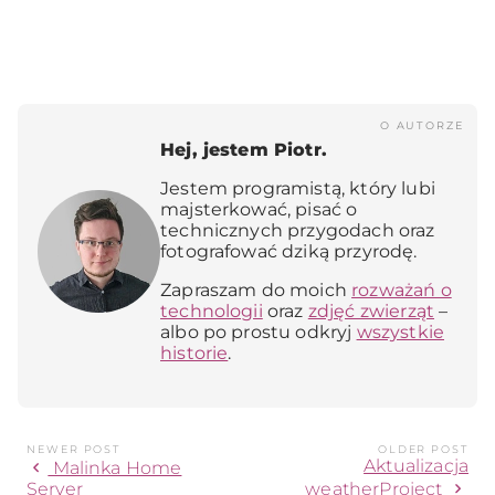
O AUTORZE
Hej, jestem Piotr.
Jestem programistą, który lubi
majsterkować, pisać o
technicznych przygodach oraz
fotografować dziką przyrodę.
Zapraszam do moich
rozważań o
technologii
oraz
zdjęć zwierząt
–
albo po prostu odkryj
wszystkie
historie
.
NEWER POST
OLDER POST
Aktualizacja
chevron_left
Malinka Home
chevron_right
Server
weatherProject