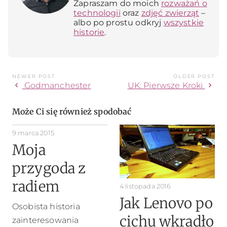
Zapraszam do moich
rozważań o
technologii
oraz
zdjęć zwierząt
–
albo po prostu odkryj
wszystkie
historie
.
NEWER POST
OLDER POST
chevron_left
chevron_right
Godmanchester
UK: Pierwsze Kroki
Może Ci się również spodobać
9 marca 2015
Moja
przygoda z
radiem
4 listopada 2016
Jak Lenovo po
Osobista historia
cichu wkradło
zainteresowania