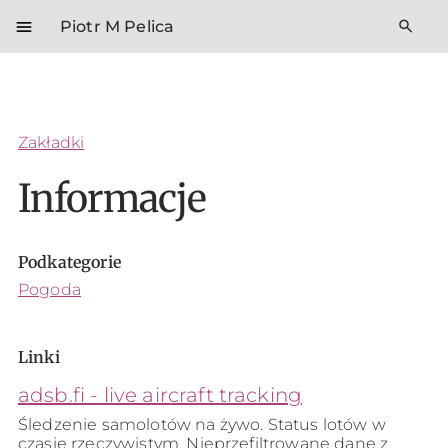
menu
search
Piotr M Pelica
Zakładki
Informacje
Podkategorie
Pogoda
Linki
adsb.fi - live aircraft tracking
Śledzenie samolotów na żywo. Status lotów w
czasie rzeczywistym. Nieprzefiltrowane dane z