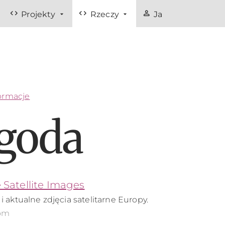
code
code
person
Projekty
Rzeczy
Ja
ormacje
goda
e Satellite Images
 aktualne zdjęcia satelitarne Europy.
om