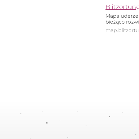
Blitzortun
Mapa uderzeń
bieżąco rozwi
map.blitzort