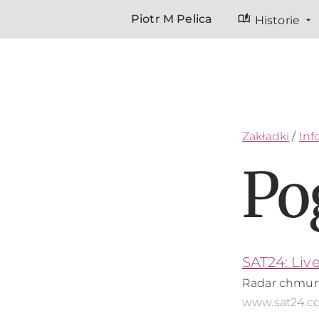
auto_stories
Piotr M Pelica
Historie
Zakładki
/
Inf
Po
SAT24: Liv
Radar chmur i
www.sat24.c