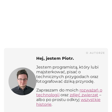
O AUTORZE
Hej, jestem Piotr.
Jestem programistą, który lubi
majsterkować, pisać o
technicznych przygodach oraz
fotografować dziką przyrodę.
Zapraszam do moich
rozważań o
technologii
oraz
zdjęć zwierząt
–
albo po prostu odkryj
wszystkie
historie
.