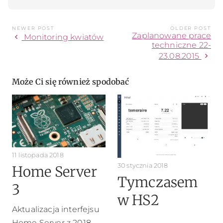
NEWER POST
OLDER POST
Zaplanowane prace
chevron_left
Monitoring kwiatów
techniczne 22-
chevron_right
23.08.2015
Może Ci się również spodobać
11 listopada 2018
30 stycznia 2018
Home Server
Tymczasem
3
w HS2
Aktualizacja interfejsu
Home Server z 2018