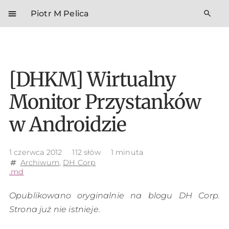
menu
search
Piotr M Pelica
[DHKM] Wirtualny
Monitor Przystanków
w Androidzie
1 czerwca 2012
112 słów
1 minuta
Archiwum
,
DH Corp
tag
.md
Opublikowano oryginalnie na blogu DH Corp.
Strona już nie istnieje.