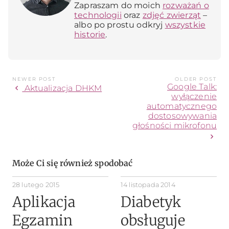
Zapraszam do moich
rozważań o
technologii
oraz
zdjęć zwierząt
–
albo po prostu odkryj
wszystkie
historie
.
NEWER POST
OLDER POST
Google Talk:
chevron_left
Aktualizacja DHKM
wyłączenie
automatycznego
dostosowywania
głośności mikrofonu
chevron_right
Może Ci się również spodobać
28 lutego 2015
14 listopada 2014
Aplikacja
Diabetyk
Egzamin
obsługuje